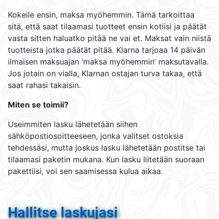
Kokeile ensin, maksa myöhemmin. Tämä tarkoittaa
sitä, että saat tilaamasi tuotteet ensin kotiisi ja päätät
vasta sitten haluatko pitää ne vai et. Maksat vain niistä
tuotteista jotka päätät pitää. Klarna tarjoaa 14 päivän
ilmaisen maksuajan ‘maksa myöhemmin’ maksutavalla.
Jos jotain on vialla, Klarnan ostajan turva takaa, että
saat rahasi takaisin.
Miten se toimii?
Useimmiten lasku lähetetään siihen
sähköpostiosoitteeseen, jonka valitset ostoksia
tehdessäsi, mutta joskus lasku lähetetään postitse tai
tilaamasi paketin mukana. Kun lasku liitetään suoraan
pakettiisi, voi sen saamisessa kulua aikaa.
Hallitse laskujasi