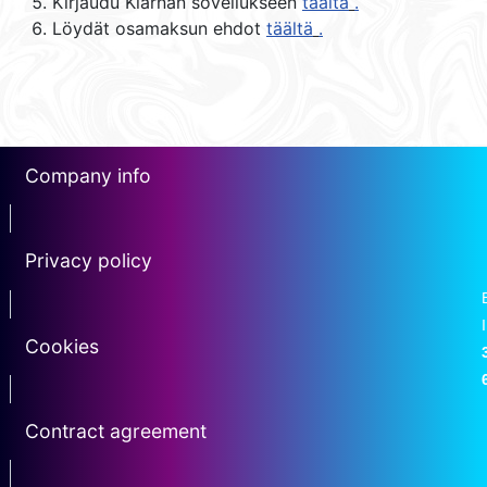
Kirjaudu Klarnan sovellukseen
täältä
​
.
Löydät osamaksun ehdot
täältä
​
.
Company info
erotin1
Privacy policy
Erotin2
Cookies
erotin3
Contract agreement
erotin5