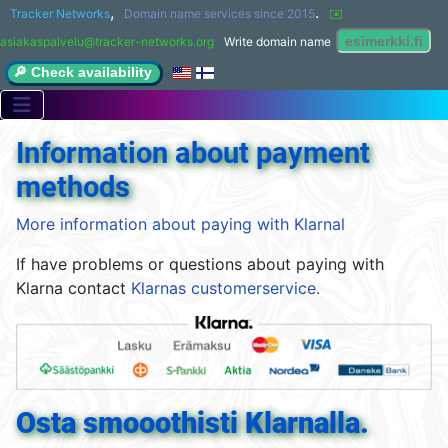
,
.
Tracker Networks
Domain name services since 2015
✉️ 
asiakaspalvelu@tracker-networks.org
Write domain name
🔎 Check availability
Information about payment
methods
More information about paying with Klarnal
If have problems or questions about paying with
Klarna contact
Klarnas customerservice.
Osta smooothisti Klarnalla.