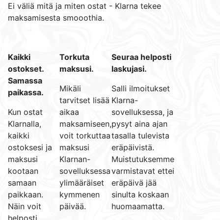
Ei väliä mitä ja miten ostat - Klarna tekee
maksamisesta smooothia.
Kaikki
Torkuta
Seuraa helposti
ostokset.
maksusi.
laskujasi.
Samassa
Mikäli
Salli ilmoitukset
paikassa.
tarvitset lisää
Klarna-
Kun ostat
aikaa
sovelluksessa, ja
Klarnalla,
maksamiseen,
pysyt aina ajan
kaikki
voit torkuttaa
tasalla tulevista
ostoksesi ja
maksusi
eräpäivistä.
maksusi
Klarnan-
Muistutuksemme
kootaan
sovelluksessa
varmistavat ettei
samaan
ylimääräiset
eräpäivä jää
paikkaan.
kymmenen
sinulta koskaan
Näin voit
päivää.
huomaamatta.
helposti