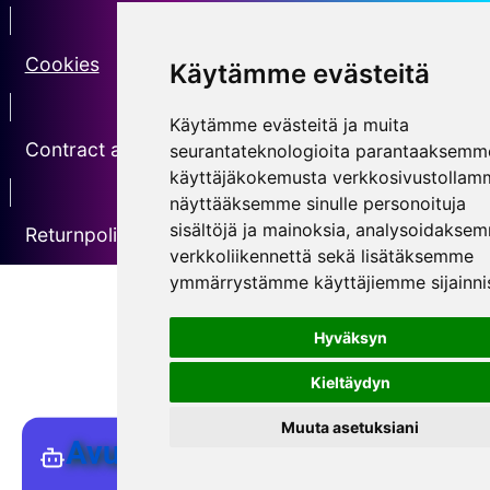
Erotin2
Cookies
Käytämme evästeitä
erotin3
Käytämme evästeitä ja muita
Contract agreement
seurantateknologioita parantaaksemm
käyttäjäkokemusta verkkosivustollam
erotin5
näyttääksemme sinulle personoituja
sisältöjä ja mainoksia, analysoidakse
Returnpolicy
verkkoliikennettä sekä lisätäksemme
ymmärrystämme käyttäjiemme sijainnis
Hyväksyn
Kieltäydyn
Muuta asetuksiani
Avustaja