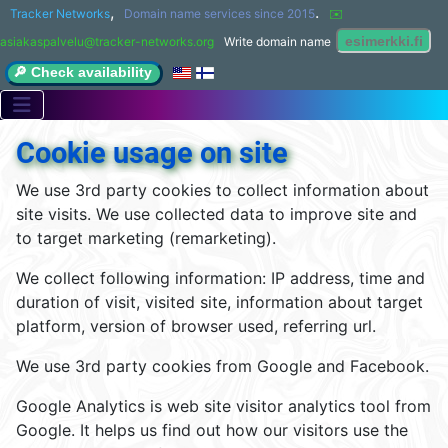
,
.
Tracker Networks
Domain name services since 2015
✉️ 
asiakaspalvelu@tracker-networks.org
Write domain name
🔎 Check availability
Cookie usage on site
We use 3rd party cookies to collect information about
site visits. We use collected data to improve site and
to target marketing (remarketing).
We collect following information: IP address, time and
duration of visit, visited site, information about target
platform, version of browser used, referring url.
We use 3rd party cookies from Google and Facebook.
Google Analytics is web site visitor analytics tool from
Google. It helps us find out how our visitors use the