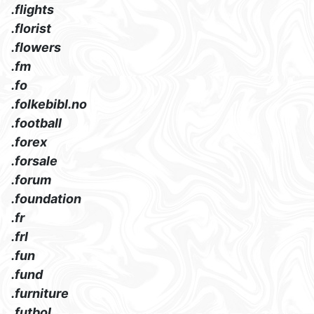
.flights
.florist
.flowers
.fm
.fo
.folkebibl.no
.football
.forex
.forsale
.forum
.foundation
.fr
.frl
.fun
.fund
.furniture
.futbol