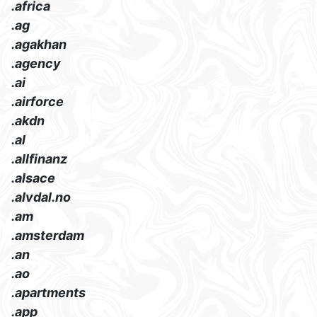
.africa
.ag
.agakhan
.agency
.ai
.airforce
.akdn
.al
.allfinanz
.alsace
.alvdal.no
.am
.amsterdam
.an
.ao
.apartments
.app