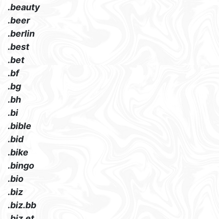
.beauty
.beer
.berlin
.best
.bet
.bf
.bg
.bh
.bi
.bible
.bid
.bike
.bingo
.bio
.biz
.biz.bb
.biz.et