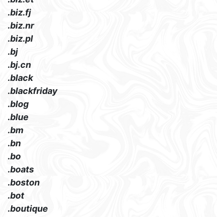
.biz.fj
.biz.nr
.biz.pl
.bj
.bj.cn
.black
.blackfriday
.blog
.blue
.bm
.bn
.bo
.boats
.boston
.bot
.boutique