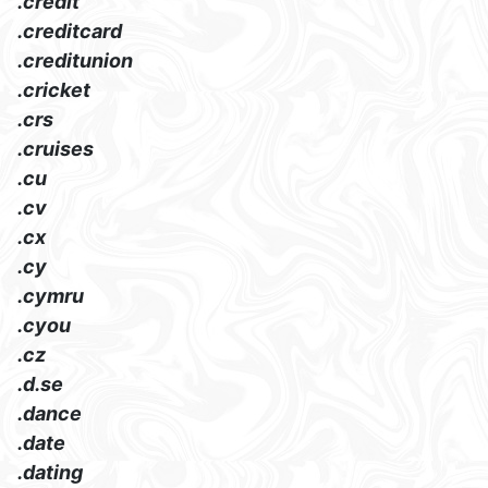
.credit
.creditcard
.creditunion
.cricket
.crs
.cruises
.cu
.cv
.cx
.cy
.cymru
.cyou
.cz
.d.se
.dance
.date
.dating