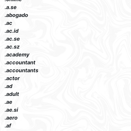
.a.se
.abogado
.ac
.ac.id
.ac.se
.ac.sz
.academy
.accountant
.accountants
.actor
.ad
.adult
.ae
.ae.si
.aero
.af