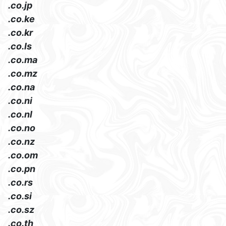
.co.jp
.co.ke
.co.kr
.co.ls
.co.ma
.co.mz
.co.na
.co.ni
.co.nl
.co.no
.co.nz
.co.om
.co.pn
.co.rs
.co.si
.co.sz
.co.th