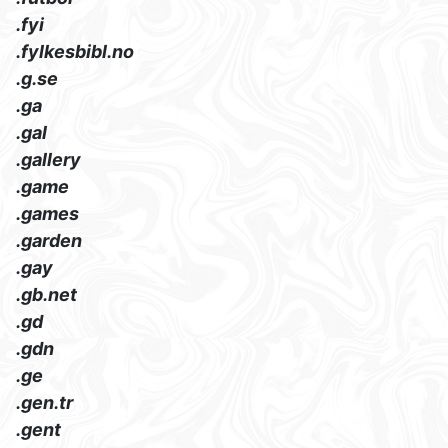
.fyi
.fylkesbibl.no
.g.se
.ga
.gal
.gallery
.game
.games
.garden
.gay
.gb.net
.gd
.gdn
.ge
.gen.tr
.gent