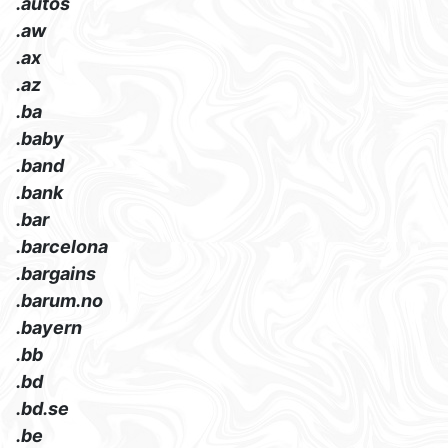
.autos
.aw
.ax
.az
.ba
.baby
.band
.bank
.bar
.barcelona
.bargains
.barum.no
.bayern
.bb
.bd
.bd.se
.be