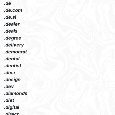
.de
.de.com
.de.si
.dealer
.deals
.degree
.delivery
.democrat
.dental
.dentist
.desi
.design
.dev
.diamonds
.diet
.digital
.direct