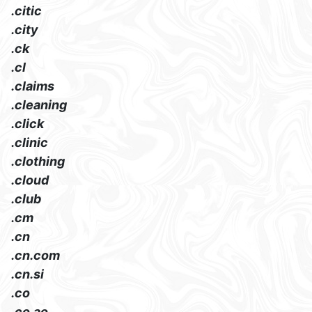
.citic
.city
.ck
.cl
.claims
.cleaning
.click
.clinic
.clothing
.cloud
.club
.cm
.cn
.cn.com
.cn.si
.co
.co.ao