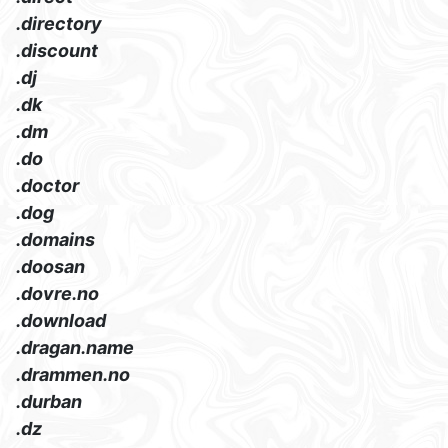
.directory
.discount
.dj
.dk
.dm
.do
.doctor
.dog
.domains
.doosan
.dovre.no
.download
.dragan.name
.drammen.no
.durban
.dz