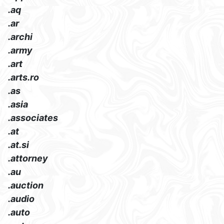
.aq
.ar
.archi
.army
.art
.arts.ro
.as
.asia
.associates
.at
.at.si
.attorney
.au
.auction
.audio
.auto