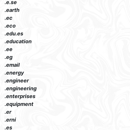
.e.se
.earth
.ec
.eco
.edu.es
.education
.ee
.eg
.email
.energy
.engineer
.engineering
.enterprises
.equipment
.er
.erni
.es