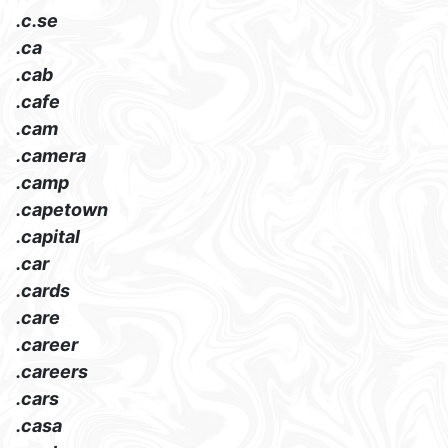
.c.se
.ca
.cab
.cafe
.cam
.camera
.camp
.capetown
.capital
.car
.cards
.care
.career
.careers
.cars
.casa