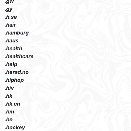
.gw
.gy
.h.se
.hair
.hamburg
.haus
.health
.healthcare
.help
.herad.no
.hiphop
.hiv
.hk
.hk.cn
.hm
.hn
.hockey