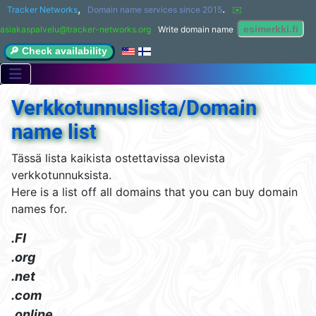
,
.
Tracker Networks
Domain name services since 2015
✉️ 
asiakaspalvelu@tracker-networks.org
Write domain name
🔎 Check availability
Verkkotunnuslista/Domain
name list
Tässä lista kaikista ostettavissa olevista
verkkotunnuksista.
Here is a list off all domains that you can buy domain
names for.
.FI
.org
.net
.com
.online