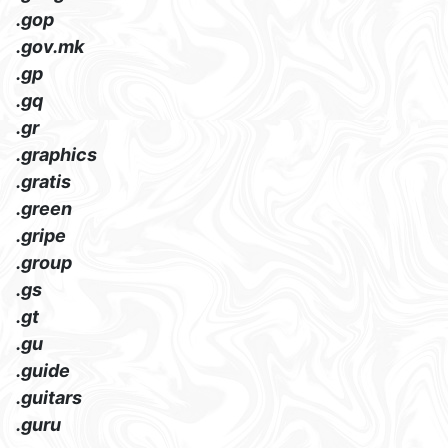
.gop
.gov.mk
.gp
.gq
.gr
.graphics
.gratis
.green
.gripe
.group
.gs
.gt
.gu
.guide
.guitars
.guru