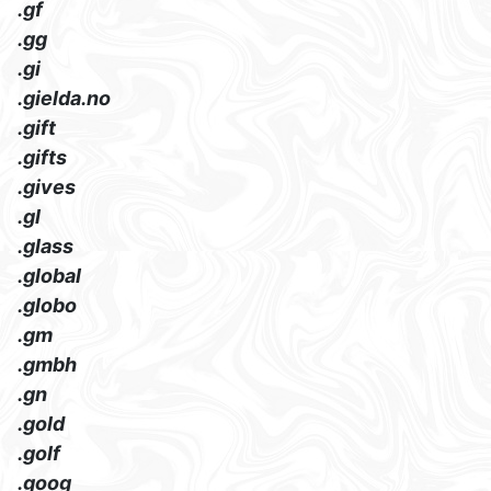
.gf
.gg
.gi
.gielda.no
.gift
.gifts
.gives
.gl
.glass
.global
.globo
.gm
.gmbh
.gn
.gold
.golf
.goog