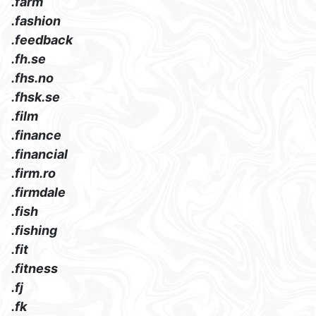
.farm
.fashion
.feedback
.fh.se
.fhs.no
.fhsk.se
.film
.finance
.financial
.firm.ro
.firmdale
.fish
.fishing
.fit
.fitness
.fj
.fk