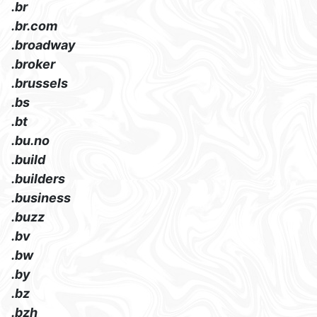
.br
.br.com
.broadway
.broker
.brussels
.bs
.bt
.bu.no
.build
.builders
.business
.buzz
.bv
.bw
.by
.bz
.bzh