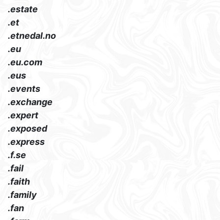
.estate
.et
.etnedal.no
.eu
.eu.com
.eus
.events
.exchange
.expert
.exposed
.express
.f.se
.fail
.faith
.family
.fan