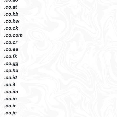
.co.at
.co.bb
.co.bw
.co.ck
.co.com
.co.cr
.co.ee
.co.fk
.co.gg
.co.hu
.co.id
.co.il
.co.im
.co.in
.co.ir
.co.je