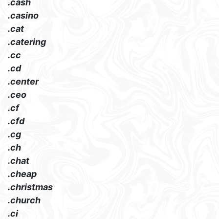
.cash
.casino
.cat
.catering
.cc
.cd
.center
.ceo
.cf
.cfd
.cg
.ch
.chat
.cheap
.christmas
.church
.ci