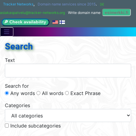
,
.
Tracker Networks
Domain name services since 2015
✉️ 
asiakaspalvelu@tracker-networks.org
Write domain name
🔎 Check availability
Search
Text
Search for
Any words
All words
Exact Phrase
Categories
Include subcategories