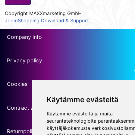
Copyright MAXXmarketing GmbH
JoomShopping Download & Support
Company info
erotin1
Privacy policy
Erotin2
Cookies
erotin3
Käytämme evästeitä
Contract agreement
Käytämme evästeitä ja muita
erotin5
seurantateknologioita parantaaksemm
käyttäjäkokemusta verkkosivustollam
Returnpolicy