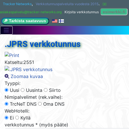
,
.
Tracker Networks
Verkkotunnuspalveluita vuodesta 2015
✉️ 
asiakaspalvelu@tracker-networks.org
Kirjoita verkkotunnus
🔎 Tarkista saatavuus
.JPRS verkkotunnus
Katseltu:
2551
Zoomaa kuvaa
Tyyppi:
Uusi
Uusinta
Siirto
Nimipalvelimet (rek.vaihe):
TrcNeT DNS
Oma DNS
WebHotelli:
Ei
Kyllä
verkkotunnus
*
(myös pääte)