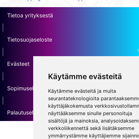
Tietoa yrityksestä
erotin1
Tietosuojaseloste
Erotin2
Evästeet
Käytämme evästeitä
erotin3
Sopimusehdot
Käytämme evästeitä ja muita
seurantateknologioita parantaaksemm
erotin5
käyttäjäkokemusta verkkosivustollam
Palautusehdot
näyttääksemme sinulle personoituja
sisältöjä ja mainoksia, analysoidakse
verkkoliikennettä sekä lisätäksemme
ymmärrystämme käyttäjiemme sijainnis