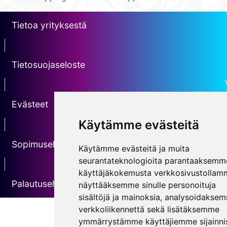
Tietoa yrityksestä
erotin1
Tietosuojaseloste
Erotin2
Evästeet
Käytämme evästeitä
erotin3
Sopimusehdot
Käytämme evästeitä ja muita
seurantateknologioita parantaaksemm
erotin5
käyttäjäkokemusta verkkosivustollam
Palautusehdot
näyttääksemme sinulle personoituja
sisältöjä ja mainoksia, analysoidakse
verkkoliikennettä sekä lisätäksemme
ymmärrystämme käyttäjiemme sijainnis