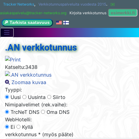
,
.
Tracker Networks
Verkkotunnuspalveluita vuodesta 2015
✉️ 
asiakaspalvelu@tracker-networks.org
Kirjoita verkkotunnus
🔎 Tarkista saatavuus
.AN verkkotunnus
Katseltu:
3438
Zoomaa kuvaa
Tyyppi:
Uusi
Uusinta
Siirto
Nimipalvelimet (rek.vaihe):
TrcNeT DNS
Oma DNS
WebHotelli:
Ei
Kyllä
verkkotunnus
*
(myös pääte)