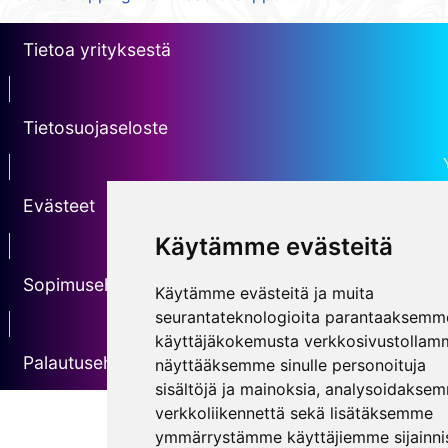
Tietoa yrityksestä
erotin1
Tietosuojaseloste
Erotin2
Evästeet
Käytämme evästeitä
erotin3
Sopimusehdot
Käytämme evästeitä ja muita
seurantateknologioita parantaaksemm
erotin5
käyttäjäkokemusta verkkosivustollam
Palautusehdot
näyttääksemme sinulle personoituja
sisältöjä ja mainoksia, analysoidakse
verkkoliikennettä sekä lisätäksemme
ymmärrystämme käyttäjiemme sijainnis