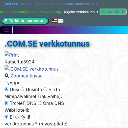
,
.
Tracker Networks
Verkkotunnuspalveluita vuodesta 2015
✉️ 
asiakaspalvelu@tracker-networks.org
Kirjoita verkkotunnus
🔎 Tarkista saatavuus
.COM.SE verkkotunnus
Katseltu:
3924
Zoomaa kuvaa
Tyyppi:
Uusi
Uusinta
Siirto
Nimipalvelimet (rek.vaihe):
TrcNeT DNS
Oma DNS
WebHotelli:
Ei
Kyllä
verkkotunnus
*
(myös pääte)